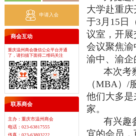
大学赴重庆
申请入会
于3月15日
议室，开展
商会互动
会议聚焦渝
重庆温州商会微信公众平台开通
了，请扫描下面得二维码关注
渝中、渝企
本次考察游
（MBA）
他们大多是
联系商会
家。
有兴趣参
主办：重庆市温州商会
电话：023-63817555
宜的会员，
传真：023-63803222