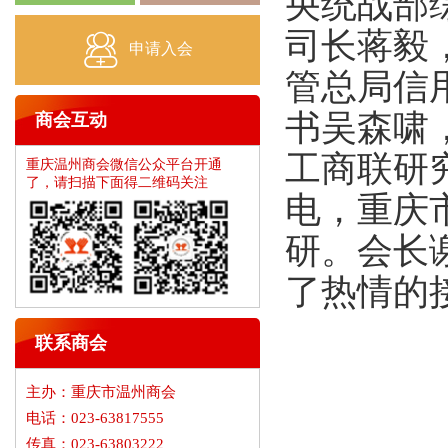
央统战部
司长蒋毅
申请入会
管总局信
书吴森啸
商会互动
工商联研
重庆温州商会微信公众平台开通
了，请扫描下面得二维码关注
电，重庆
研。会长
了热情的
联系商会
主办：重庆市温州商会
电话：023-63817555
传真：023-63803222