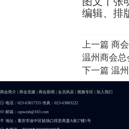
图文丨张
编辑、排
上一篇
商会
温州商会总
下一篇
温州
商会简介
|
商会党建
|
商会新闻
|
会员风采
|
视频专区
|
加入我们
电话：023-63817555 传真：023-63803222
邮箱：cqswzsh@163.com
地址：重庆市渝中区较场口得意商厦A座27楼1号